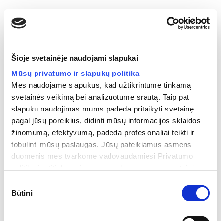
MARTINAIČIAI
Šioje svetainėje naudojami slapukai
Mūsų privatumo ir slapukų politika
Mes naudojame slapukus, kad užtikrintume tinkamą
svetainės veikimą bei analizuotume srautą. Taip pat
slapukų naudojimas mums padeda pritaikyti svetainę
pagal jūsų poreikius, didinti mūsų informacijos sklaidos
žinomumą, efektyvumą, padeda profesionaliai teikti ir
tobulinti mūsų paslaugas. Jūsų pateikiamus asmens
Apdovanojimai
duomenis mes tvarkome vadovaudamiesi Privatumo
politika ir atitinkamais asmens duomenų saugos teisės
aktų reikalavimais.
Sutikimo
Būtini
pasirinkimas