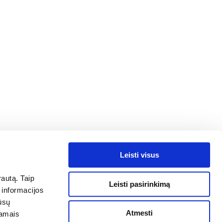
Leisti visus
autą. Taip
Leisti pasirinkimą
 informacijos
ūsų
Atmesti
kamais