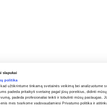
i slapukai
ų politika
ad užtikrintume tinkamą svetainės veikimą bei analizuotume sr
s padeda pritaikyti svetainę pagal jūsų poreikius, didinti mūsų
umą, padeda profesionaliai teikti ir tobulinti mūsų paslaugas. J
nis mes tvarkome vadovaudamiesi Privatumo politika ir atitin