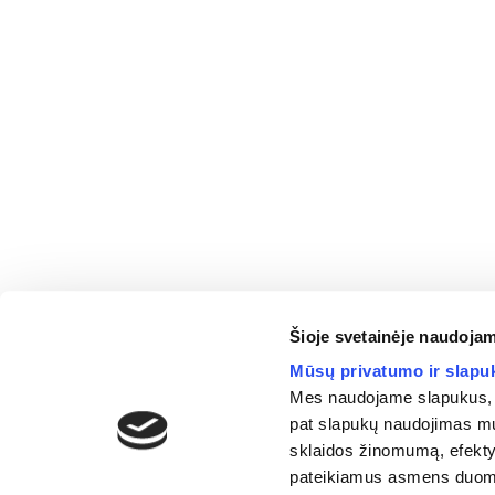
Šioje svetainėje naudojam
Mūsų privatumo ir slapuk
Mes naudojame slapukus, k
pat slapukų naudojimas mum
sklaidos žinomumą, efektyv
pateikiamus asmens duome